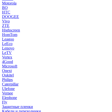
Motorola
BQ
HTC
DOOGEE
Vivo
ZTE
Highscreen
HomTom
Leagoo
LeEco
Lenovo
LeTV
Vertex
4Good
Microsoft
Onext
Oukitel
Philips
Caterpillar
Ulefone
Vernee
Elephone
Fly
Защитные пленки
Кабели и переходники