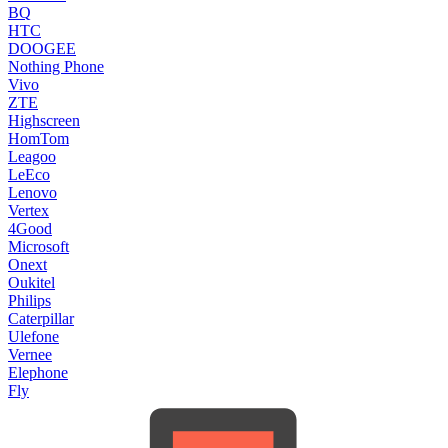
BQ
HTC
DOOGEE
Nothing Phone
Vivo
ZTE
Highscreen
HomTom
Leagoo
LeEco
Lenovo
Vertex
4Good
Microsoft
Onext
Oukitel
Philips
Caterpillar
Ulefone
Vernee
Elephone
Fly