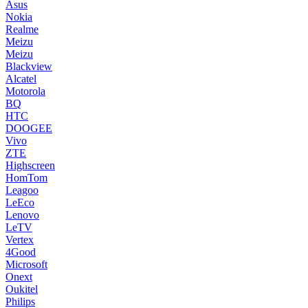
Asus
Nokia
Realme
Meizu
Meizu
Blackview
Alcatel
Motorola
BQ
HTC
DOOGEE
Vivo
ZTE
Highscreen
HomTom
Leagoo
LeEco
Lenovo
LeTV
Vertex
4Good
Microsoft
Onext
Oukitel
Philips