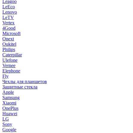
Leagoo
LeEco
Lenovo
LeTV
Vertex
4Good
Microsoft
Onext
Oukitel
Philips
Caterpillar
Ulefone
Vernee
Elephone
Fly
Чехлы для планшетов
Защитные стекла
Apple
Samsung
Xiaomi
OnePlus
Huawei
LG
Sony
Google