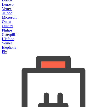
LeEco
Lenovo
Vertex
4Good
Microsoft
Onext
Oukitel
Philips
Caterpillar
Ulefone
Vernee
Elephone
Fly