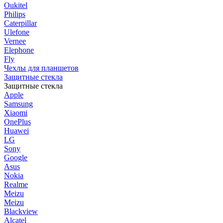
Oukitel
Philips
Caterpillar
Ulefone
Vernee
Elephone
Fly
Чехлы для планшетов
Защитные стекла
Защитные стекла
Apple
Samsung
Xiaomi
OnePlus
Huawei
LG
Sony
Google
Asus
Nokia
Realme
Meizu
Meizu
Blackview
Alcatel