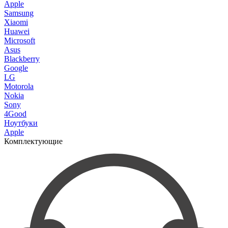
Apple
Samsung
Xiaomi
Huawei
Microsoft
Asus
Blackberry
Google
LG
Motorola
Nokia
Sony
4Good
Ноутбуки
Apple
Комплектующие