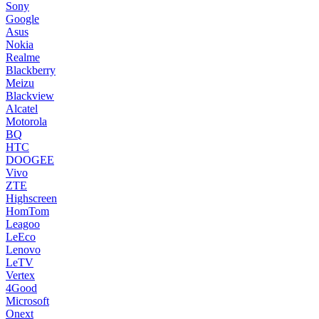
Sony
Google
Asus
Nokia
Realme
Blackberry
Meizu
Blackview
Alcatel
Motorola
BQ
HTC
DOOGEE
Vivo
ZTE
Highscreen
HomTom
Leagoo
LeEco
Lenovo
LeTV
Vertex
4Good
Microsoft
Onext