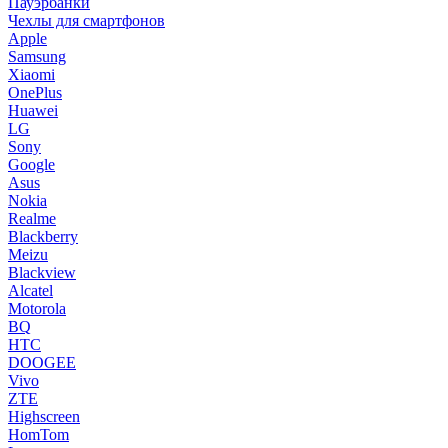
Пауэрбанки
Чехлы для смартфонов
Apple
Samsung
Xiaomi
OnePlus
Huawei
LG
Sony
Google
Asus
Nokia
Realme
Blackberry
Meizu
Blackview
Alcatel
Motorola
BQ
HTC
DOOGEE
Vivo
ZTE
Highscreen
HomTom