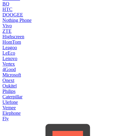
BQ
HTC
DOOGEE
Nothing Phone
Vivo
ZTE
Highscreen
HomTom
Leagoo
LeEco
Lenovo
Vertex
4Good
Microsoft
Onext
Oukitel
Philips
Caterpillar
Ulefone
Vernee
Elephone
Fly