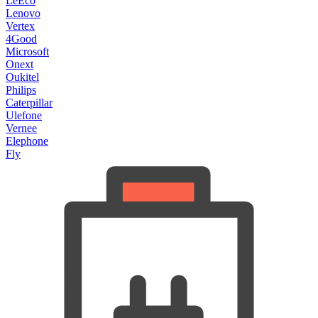
LeEco
Lenovo
Vertex
4Good
Microsoft
Onext
Oukitel
Philips
Caterpillar
Ulefone
Vernee
Elephone
Fly