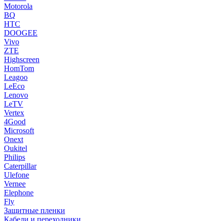
Motorola
BQ
HTC
DOOGEE
Vivo
ZTE
Highscreen
HomTom
Leagoo
LeEco
Lenovo
LeTV
Vertex
4Good
Microsoft
Onext
Oukitel
Philips
Caterpillar
Ulefone
Vernee
Elephone
Fly
Защитные пленки
Кабели и переходники