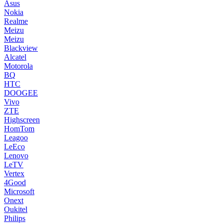
Asus
Nokia
Realme
Meizu
Meizu
Blackview
Alcatel
Motorola
BQ
HTC
DOOGEE
Vivo
ZTE
Highscreen
HomTom
Leagoo
LeEco
Lenovo
LeTV
Vertex
4Good
Microsoft
Onext
Oukitel
Philips