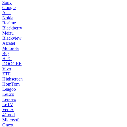
Sony
Google
Asus
Nokia
Realme
Blackberry
Meizu
Blackview
Alcatel
Motorola
BQ
HTC
DOOGEE
Vivo
ZTE
Highscreen
HomTom
Leagoo
LeEco
Lenovo
LeTV
Vertex
4Good
Microsoft
Onext