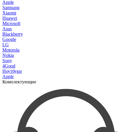
Apple
Samsung
Xiaomi
Huawei
Microsoft
Asus
Blackberry
Google
LG
Motorola
Nokia
Sony
4Good
Ноутбуки
Apple
Комплектующие