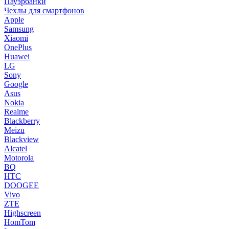
Пауэрбанки
Чехлы для смартфонов
Apple
Samsung
Xiaomi
OnePlus
Huawei
LG
Sony
Google
Asus
Nokia
Realme
Blackberry
Meizu
Blackview
Alcatel
Motorola
BQ
HTC
DOOGEE
Vivo
ZTE
Highscreen
HomTom