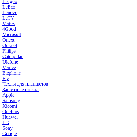
Leagoo
LeEco
Lenovo
LeTV
Vertex
4Good
Microsoft
Onext
Oukitel
Philips
Caterpillar
Ulefone
Vernee
Elephone
Fly
Чехлы для планшетов
Защитные стекла
Apple
Samsung
Xiaomi
OnePlus
Huawei
LG
Sony
Google